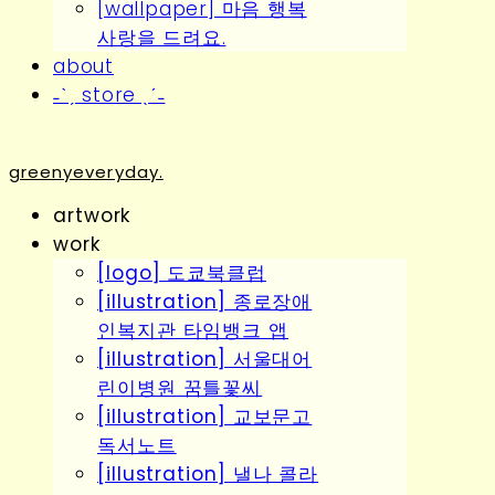
[wallpaper] 마음 행복
사랑을 드려요.
about
˗ˋˏ store ˎˊ˗
greenyeveryday.
artwork
work
[logo] 도쿄북클럽
[illustration] 종로장애
인복지관 타임뱅크 앱
[illustration] 서울대어
린이병원 꿈틀꽃씨
[illustration] 교보문고
독서노트
[illustration] 낼나 콜라