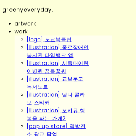
greenyeveryday.
artwork
work
[logo] 도쿄북클럽
[illustration] 종로장애인
복지관 타임뱅크 앱
[illustration] 서울대어린
이병원 꿈틀꽃씨
[illustration] 교보문고
독서노트
[illustration] 낼나 콜라
보 스티커
[illustration] 오키뮤 행
복을 파는 가게2
[pop up store] 책발전
소 광교 팝업