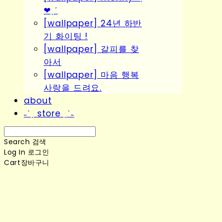
❤︎ˎˊ
[wallpaper] 24년 하반
기 화이팅 !
[wallpaper] 갈피를 찾
아서
[wallpaper] 마음 행복
사랑을 드려요.
about
˗ˋˏ store ˎˊ˗
Search
검색
Log In
로그인
Cart
장바구니