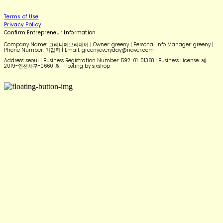
Terms of Use
Privacy Policy
Confirm Entrepreneur Information
Company Name: 그리니에브리데이 | Owner: greeny | Personal Info Manager: greeny |
Phone Number: 미입력 | Email: greenyeveryday@naver.com
Address: seoul | Business Registration Number:
592-01-01368
| Business License:
제
2019-인천서구-0660 호
| Hosting by sixshop