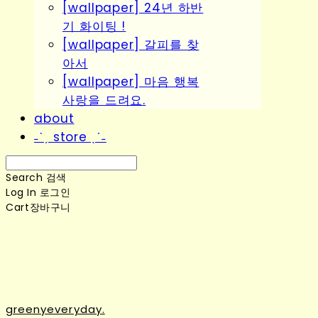
[wallpaper] 24년 하반
기 화이팅 !
[wallpaper] 갈피를 찾
아서
[wallpaper] 마음 행복
사랑을 드려요.
about
˗ˋˏ store ˎˊ˗
Search
검색
Log In
로그인
Cart
장바구니
greenyeveryday.