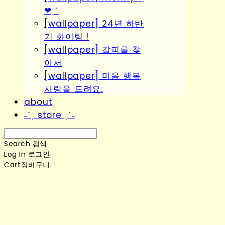
❤︎ˎˊ
[wallpaper] 24년 하반
기 화이팅 !
[wallpaper] 갈피를 찾
아서
[wallpaper] 마음 행복
사랑을 드려요.
about
˗ˋˏ store ˎˊ˗
Search
검색
Log In
로그인
Cart
장바구니