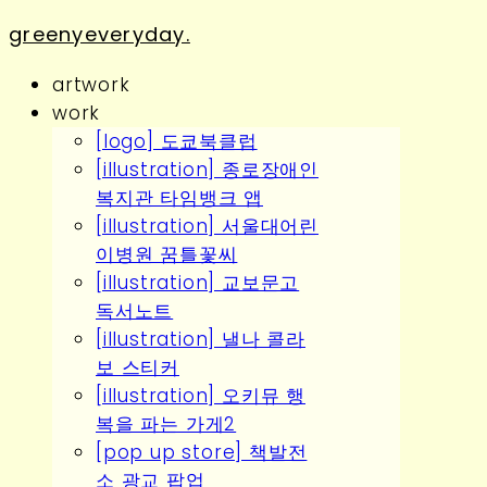
greenyeveryday.
artwork
work
[logo] 도쿄북클럽
[illustration] 종로장애인
복지관 타임뱅크 앱
[illustration] 서울대어린
이병원 꿈틀꽃씨
[illustration] 교보문고
독서노트
[illustration] 낼나 콜라
보 스티커
[illustration] 오키뮤 행
복을 파는 가게2
[pop up store] 책발전
소 광교 팝업