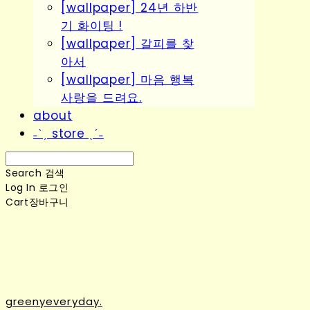
[wallpaper] 24년 하반
기 화이팅 !
[wallpaper] 갈피를 찾
아서
[wallpaper] 마음 행복
사랑을 드려요.
about
˗ˋˏ store ˎˊ˗
Search
검색
Log In
로그인
Cart
장바구니
greenyeveryday.