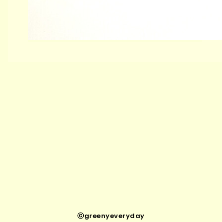
ⓒgreenyeveryday