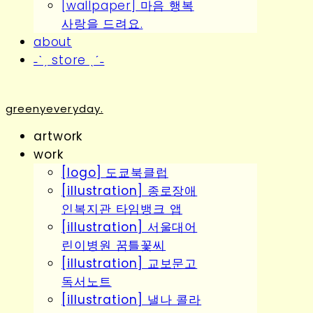
[wallpaper] 마음 행복
사랑을 드려요.
about
˗ˋˏ store ˎˊ˗
greenyeveryday.
artwork
work
[logo] 도쿄북클럽
[illustration] 종로장애
인복지관 타임뱅크 앱
[illustration] 서울대어
린이병원 꿈틀꽃씨
[illustration] 교보문고
독서노트
[illustration] 낼나 콜라