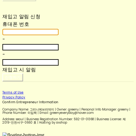
재입고 알림 신청
휴대폰 번호
-
-
재입고 시 알림
신청하기
Terms of Use
Privacy Policy
Confirm Entrepreneur Information
Company Name: 그리니에브리데이 | Owner: greeny | Personal Info Manager: greeny |
Phone Number: 미입력 | Email: greenyeveryday@naver.com
Address: seoul | Business Registration Number:
592-01-01368
| Business License:
제
2019-인천서구-0660 호
| Hosting by sixshop