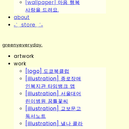
[wallpaper] 마음 행복
사랑을 드려요.
about
˗ˋˏ store ˎˊ˗
greenyeveryday.
artwork
work
[logo] 도쿄북클럽
[illustration] 종로장애
인복지관 타임뱅크 앱
[illustration] 서울대어
린이병원 꿈틀꽃씨
[illustration] 교보문고
독서노트
[illustration] 낼나 콜라