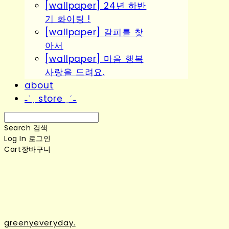
[wallpaper] 24년 하반
기 화이팅 !
[wallpaper] 갈피를 찾
아서
[wallpaper] 마음 행복
사랑을 드려요.
about
˗ˋˏ store ˎˊ˗
Search
검색
Log In
로그인
Cart
장바구니
greenyeveryday.