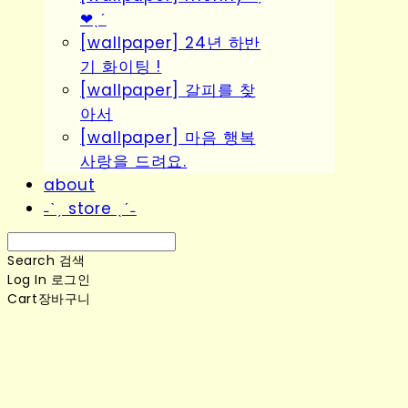
❤︎ˎˊ
[wallpaper] 24년 하반
기 화이팅 !
[wallpaper] 갈피를 찾
아서
[wallpaper] 마음 행복
사랑을 드려요.
about
˗ˋˏ store ˎˊ˗
Search
검색
Log In
로그인
Cart
장바구니