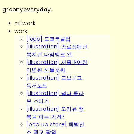
greenyeveryday.
artwork
work
[logo] 도쿄북클럽
[illustration] 종로장애인
복지관 타임뱅크 앱
[illustration] 서울대어린
이병원 꿈틀꽃씨
[illustration] 교보문고
독서노트
[illustration] 낼나 콜라
보 스티커
[illustration] 오키뮤 행
복을 파는 가게2
[pop up store] 책발전
소 광교 팝업