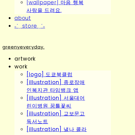
[wallpaper] 마음 행복
사랑을 드려요.
about
˗ˋˏ store ˎˊ˗
greenyeveryday.
artwork
work
[logo] 도쿄북클럽
[illustration] 종로장애
인복지관 타임뱅크 앱
[illustration] 서울대어
린이병원 꿈틀꽃씨
[illustration] 교보문고
독서노트
[illustration] 낼나 콜라