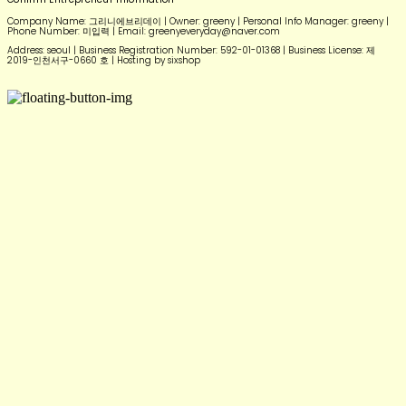
Company Name: 그리니에브리데이 | Owner: greeny | Personal Info Manager: greeny |
Phone Number: 미입력 | Email: greenyeveryday@naver.com
Address: seoul | Business Registration Number:
592-01-01368
| Business License:
제
2019-인천서구-0660 호
| Hosting by sixshop