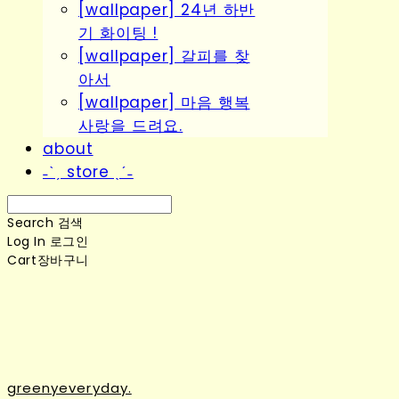
[wallpaper] 24년 하반
기 화이팅 !
[wallpaper] 갈피를 찾
아서
[wallpaper] 마음 행복
사랑을 드려요.
about
˗ˋˏ store ˎˊ˗
Search
검색
Log In
로그인
Cart
장바구니
greenyeveryday.