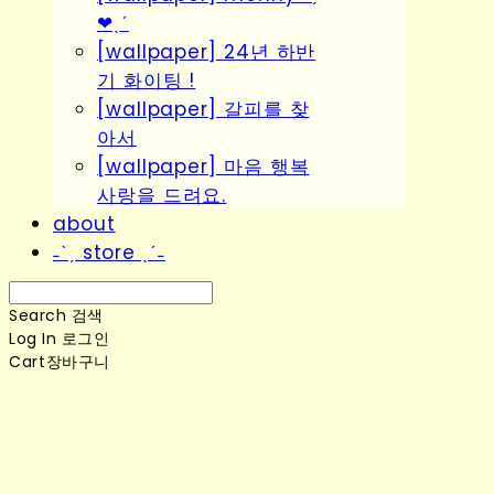
❤︎ˎˊ
[wallpaper] 24년 하반
기 화이팅 !
[wallpaper] 갈피를 찾
아서
[wallpaper] 마음 행복
사랑을 드려요.
about
˗ˋˏ store ˎˊ˗
Search
검색
Log In
로그인
Cart
장바구니