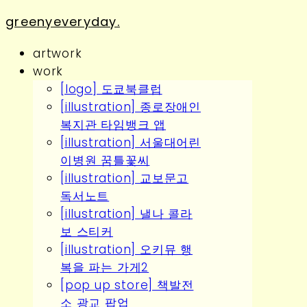
greenyeveryday.
artwork
work
[logo] 도쿄북클럽
[illustration] 종로장애인
복지관 타임뱅크 앱
[illustration] 서울대어린
이병원 꿈틀꽃씨
[illustration] 교보문고
독서노트
[illustration] 낼나 콜라
보 스티커
[illustration] 오키뮤 행
복을 파는 가게2
[pop up store] 책발전
소 광교 팝업