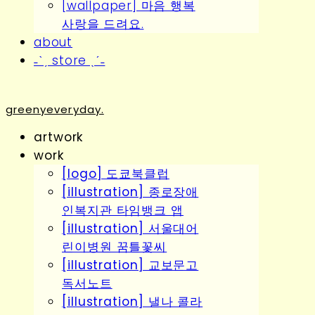
[wallpaper] 마음 행복
사랑을 드려요.
about
˗ˋˏ store ˎˊ˗
greenyeveryday.
artwork
work
[logo] 도쿄북클럽
[illustration] 종로장애
인복지관 타임뱅크 앱
[illustration] 서울대어
린이병원 꿈틀꽃씨
[illustration] 교보문고
독서노트
[illustration] 낼나 콜라