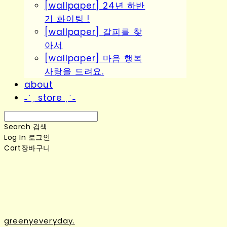
[wallpaper] 24년 하반
기 화이팅 !
[wallpaper] 갈피를 찾
아서
[wallpaper] 마음 행복
사랑을 드려요.
about
˗ˋˏ store ˎˊ˗
Search
검색
Log In
로그인
Cart
장바구니
greenyeveryday.