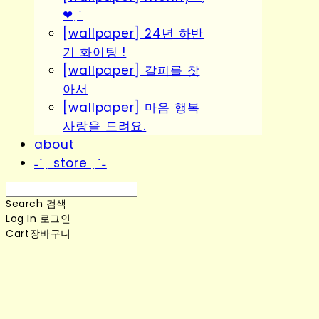
❤︎ˎˊ
[wallpaper] 24년 하반
기 화이팅 !
[wallpaper] 갈피를 찾
아서
[wallpaper] 마음 행복
사랑을 드려요.
about
˗ˋˏ store ˎˊ˗
Search
검색
Log In
로그인
Cart
장바구니