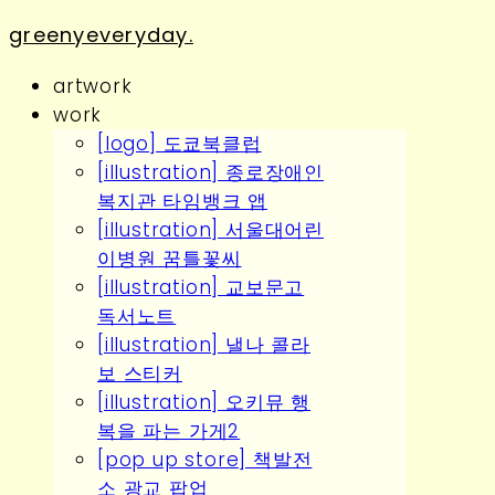
greenyeveryday.
artwork
work
[logo] 도쿄북클럽
[illustration] 종로장애인
복지관 타임뱅크 앱
[illustration] 서울대어린
이병원 꿈틀꽃씨
[illustration] 교보문고
독서노트
[illustration] 낼나 콜라
보 스티커
[illustration] 오키뮤 행
복을 파는 가게2
[pop up store] 책발전
소 광교 팝업