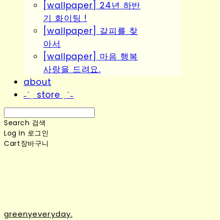
[wallpaper] 24년 하반
기 화이팅 !
[wallpaper] 갈피를 찾
아서
[wallpaper] 마음 행복
사랑을 드려요.
about
˗ˋˏ store ˎˊ˗
Search
검색
Log In
로그인
Cart
장바구니
greenyeveryday.