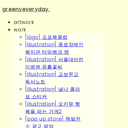
greenyeveryday.
artwork
work
[logo] 도쿄북클럽
[illustration] 종로장애인
복지관 타임뱅크 앱
[illustration] 서울대어린
이병원 꿈틀꽃씨
[illustration] 교보문고
독서노트
[illustration] 낼나 콜라
보 스티커
[illustration] 오키뮤 행
복을 파는 가게2
[pop up store] 책발전
소 광교 팝업