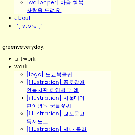
[wallpaper] 마음 행복
사랑을 드려요.
about
˗ˋˏ store ˎˊ˗
greenyeveryday.
artwork
work
[logo] 도쿄북클럽
[illustration] 종로장애
인복지관 타임뱅크 앱
[illustration] 서울대어
린이병원 꿈틀꽃씨
[illustration] 교보문고
독서노트
[illustration] 낼나 콜라