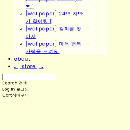
❤︎ˎˊ
[wallpaper] 24년 하반
기 화이팅 !
[wallpaper] 갈피를 찾
아서
[wallpaper] 마음 행복
사랑을 드려요.
about
˗ˋˏ store ˎˊ˗
Search
검색
Log In
로그인
Cart
장바구니